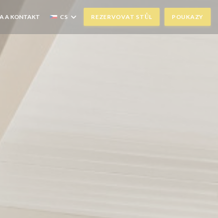
ŘE SE V NOVÉM OKNĚ))
A A KONTAKT
CS
REZERVOVAT STŮL
POUKAZY