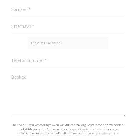
I henhold til markedsføringsloven kan du frabede dig uopfordrede henvendelser
ved at tilmelde dig Robinsonlisten:
borger.dk/robinsonlisten
. For mere
information om hvordan vi behandler dine data, se vores
privatlivspolitik
.