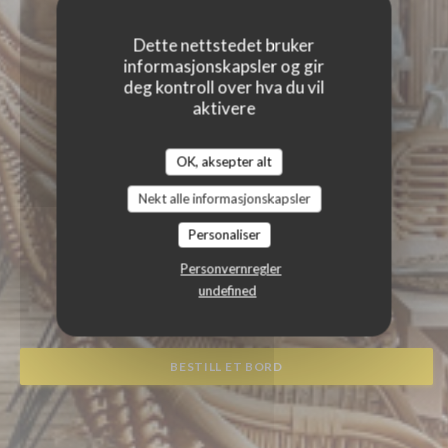
Dette nettstedet bruker
informasjonskapsler og gir
deg kontroll over hva du vil
aktivere
OK, aksepter alt
Nekt alle informasjonskapsler
Personaliser
LE ZAGAYA
Personvernregler
undefined
|
SAINT-FRANÇOIS
BESTILL ET BORD